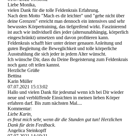
Liebe Monika,
vielen Dank für die tolle Feldenkrais Erfahrung.
Nach dem Motto "Mach es dir leichter" und "gehe nicht über
deine Grenzen" erreicht man dennoch ein intensives und sehr
bewusstes Körpertraining, das tiefgreifend wirkt. Faszinierend
ist auch wie individuell dies jeder (altersunabhängig, körperlich
eingeschränkt) umsetzen und davon profitieren kann.
Feldenkrais schafft hier unter deiner genauen Anleitung und
guten Begleitung die Beweglichkeit und tolle körperliche
Ausstrahlung die sich jeder in jedem Alter wünscht.
Ich wünsche Dir, dass du Deine Begeisterung zum Feldenkrais
noch ganz oft teilen kannst.
Herzliche Grüße
Bettina
Karin Müller
07.07.2021
15:13:02
Hallo und vielen Dank für jedesmal wenn ich bei Dir wieder
neue und verblüffende Einsichten in meinen lieben Körper
erfahren darf. Bis zum nächsten Mal....
Kommentar:
Liebe Karin,
es freut mich sehr, wenn dir die Stunden gut tun! Herzlichen
Dank für dein Feedback.
Angelica Steinkopff
07.07.2021
14:19:31