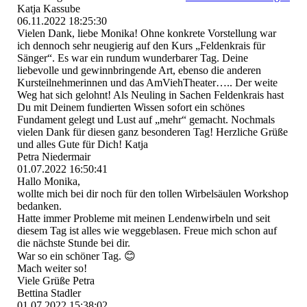
Katja Kassube
06.11.2022
18:25:30
Vielen Dank, liebe Monika! Ohne konkrete Vorstellung war
ich dennoch sehr neugierig auf den Kurs „Feldenkrais für
Sänger“. Es war ein rundum wunderbarer Tag. Deine
liebevolle und gewinnbringende Art, ebenso die anderen
Kursteilnehmerinnen und das AmViehTheater….. Der weite
Weg hat sich gelohnt! Als Neuling in Sachen Feldenkrais hast
Du mit Deinem fundierten Wissen sofort ein schönes
Fundament gelegt und Lust auf „mehr“ gemacht. Nochmals
vielen Dank für diesen ganz besonderen Tag! Herzliche Grüße
und alles Gute für Dich! Katja
Petra Niedermair
01.07.2022
16:50:41
Hallo Monika,
wollte mich bei dir noch für den tollen Wirbelsäulen Workshop
bedanken.
Hatte immer Probleme mit meinen Lendenwirbeln und seit
diesem Tag ist alles wie weggeblasen. Freue mich schon auf
die nächste Stunde bei dir.
War so ein schöner Tag. 😊
Mach weiter so!
Viele Grüße Petra
Bettina Stadler
01.07.2022
15:38:02